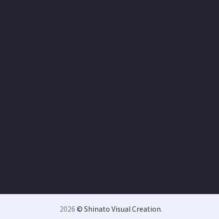
2026
© Shinato Visual Creation
.